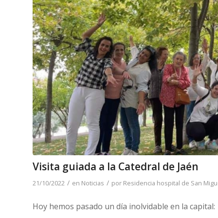
Visita guiada a la Catedral de Jaén
/
/
21/10/2022
en
Noticias
por
Residencia hospital de San Migu
Hoy hemos pasado un día inolvidable en la capital: