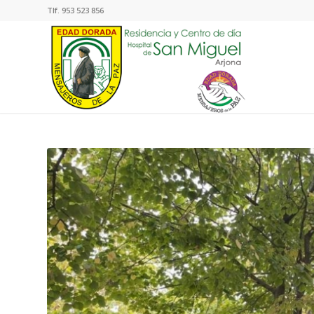
Tlf.
953 523 856